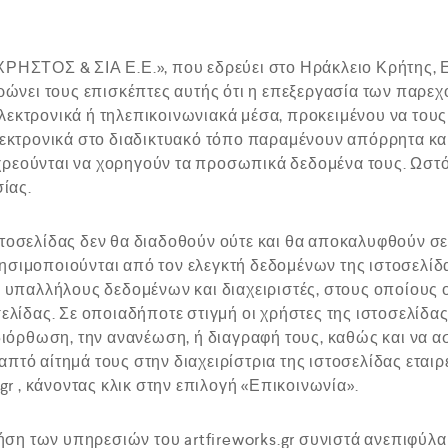
ΡΗΣΤΟΣ & ΣΙΑ Ε.Ε.», που εδρεύει στο Ηράκλειο Κρήτης, 
ερώνει τους επισκέπτες αυτής ότι η επεξεργασία των πα
 ηλεκτρονικά ή τηλεπικοινωνιακά μέσα, προκειμένου να του
κτρονικά στο διαδικτυακό τόπο παραμένουν απόρρητα και 
οχρεούνται να χορηγούν τα προσωπικά δεδομένα τους. Ωστόσ
ίας.
οσελίδας δεν θα διαδοθούν ούτε και θα αποκαλυφθούν σε 
ιμοποιούνται από τον ελεγκτή δεδομένων της ιστοσελίδας
 υπαλλήλους δεδομένων και διαχειριστές, στους οποίους 
λίδας. Σε οποιαδήποτε στιγμή οι χρήστες της ιστοσελίδας
διόρθωση, την ανανέωση, ή διαγραφή τους, καθώς και να α
γραπτό αίτημά τους στην διαχειρίστρια της ιστοσελίδας ε
r , κάνοντας κλικ στην επιλογή «Επικοινωνία».
ρήση των υπηρεσιών του artfireworks.gr συνιστά ανεπιφ