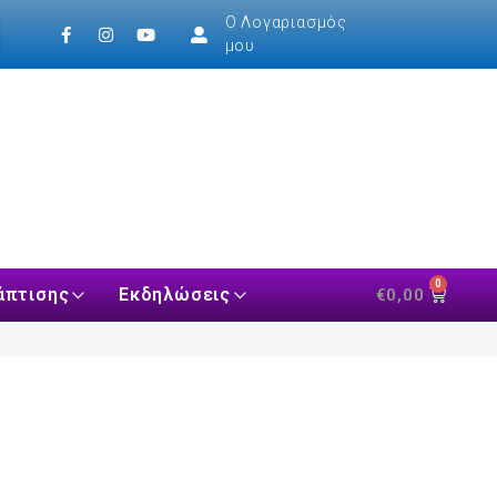
Ο Λογαριασμός
μου
0
άπτισης
Εκδηλώσεις
€
0,00