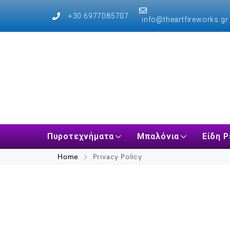
+30 6977085707
info@theartfireworks.gr
Πυροτεχνήματα
Μπαλόνια
Είδη P
Home
Privacy Policy