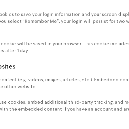
cookies to save your login information and your screen disp
 you select “Remember Me”, your login will persist for two w
nal cookie will be saved in your browser. This cookie includ
es after 1 day.
sites
ontent (e.g. videos, images, articles, etc.). Embedded co
he other website.
use cookies, embed additional third-party tracking, and 
 with the embedded content if you have an account and are