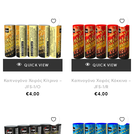
QUICK VIEW
QUICK VIEW
Καπνογόνο Χειρός Κίτρινο –
Καπνογόνο Χειρός Κόκκινο –
JFS-1/O
JFS-1/R
€
4,00
€
4,00