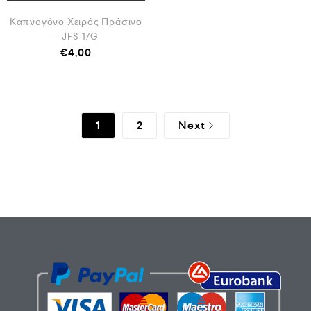
Καπνογόνο Χειρός Πράσινο
– JFS-1/G
€
4,00
1
2
Next