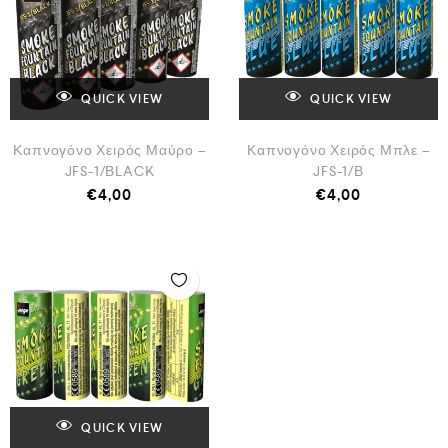
QUICK VIEW
QUICK VIEW
Καπνογόνο Χειρός Μαύρο –
Καπνογόνο Χειρός Μπλε –
JFS-1/ΒLACK
JFS-1/Β
€
4,00
€
4,00
QUICK VIEW