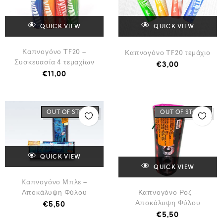
QUICK VIEW
QUICK VIEW
Καπνογόνο TF20 –
Καπνογόνο TF20 τεμάχιο
Συσκευασία 4 τεμαχίων
€
3,00
€
11,00
OUT OF STOCK
OUT OF STOCK
QUICK VIEW
QUICK VIEW
Καπνογόνο Μπλε –
Αποκάλυψη Φύλου
Καπνογόνο Ροζ –
Αποκάλυψη Φύλου
€
5,50
€
5,50