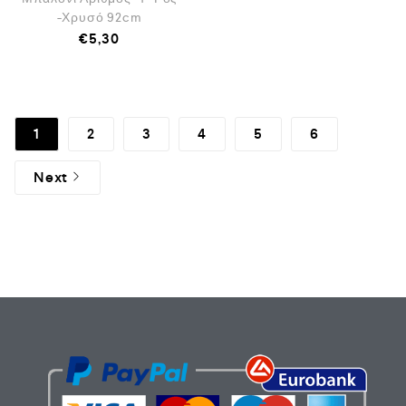
-Χρυσό 92cm
€
5,30
1
2
3
4
5
6
Next