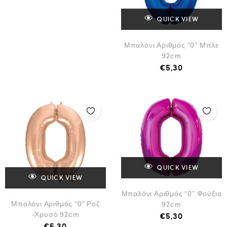
QUICK VIEW
Μπαλόνι Αριθμός “0” Μπλε
92cm
€
5,30
QUICK VIEW
QUICK VIEW
Μπαλόνι Αριθμός “0” Φούξια
Μπαλόνι Αριθμός “0” Ροζ
92cm
-Χρυσό 92cm
€
5,30
€
5,30