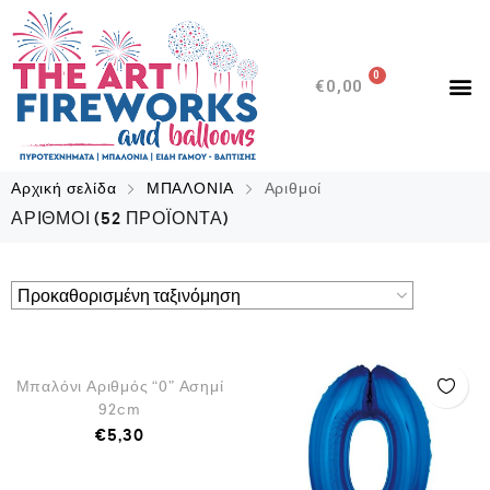
0
€
0,00
Αρχική σελίδα
ΜΠΑΛΟΝΙΑ
Αριθμοί
ΑΡΙΘΜΟΊ
(52 ΠΡΟΪΌΝΤΑ)
QUICK VIEW
Μπαλόνι Αριθμός “0” Ασημί
92cm
€
5,30