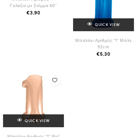
Γαλάζιο με Στέμμα 40”
€
3,90
QUICK VIEW
Μπαλόνι Αριθμός “1” Μπλε
92cm
€
5,30
QUICK VIEW
Μπαλόνι Αριθμός “1” Ροζ