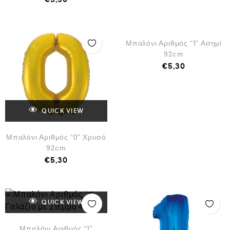
QUICK VIEW
Μπαλόνι Αριθμός “1” Ασημί
92cm
€
5,30
QUICK VIEW
Μπαλόνι Αριθμός “0” Χρυσό
92cm
€
5,30
QUICK VIEW
Μπαλόνι Αριθμός “1”