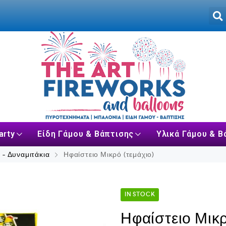
arty
Είδη Γάμου & Βάπτισης
Υλικά Γάμου & Β
 - Δυναμιτάκια
Ηφαίστειο Μικρό (τεμάχιο)
IN STOCK
Ηφαίστειο Μικρ