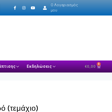
Ο Λογαριασμός
μου
0
άπτισης
Εκδηλώσεις
€
0,00
ό (τεμάχιο)