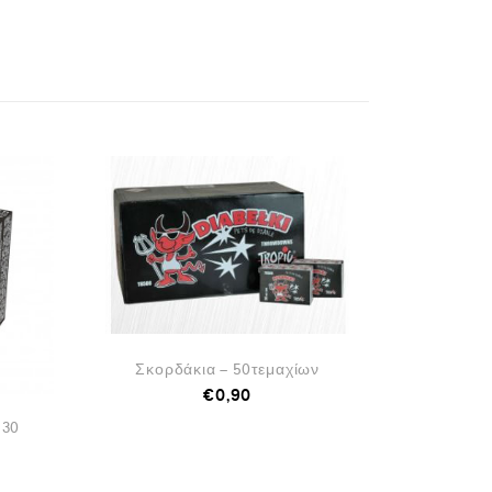
Σκορδάκια – 50τεμαχίων
€
0,90
 30