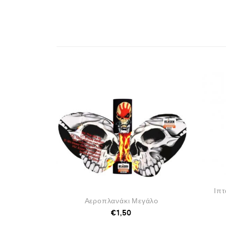
Ιπτ
Αεροπλανάκι Μεγάλo
€
1,50