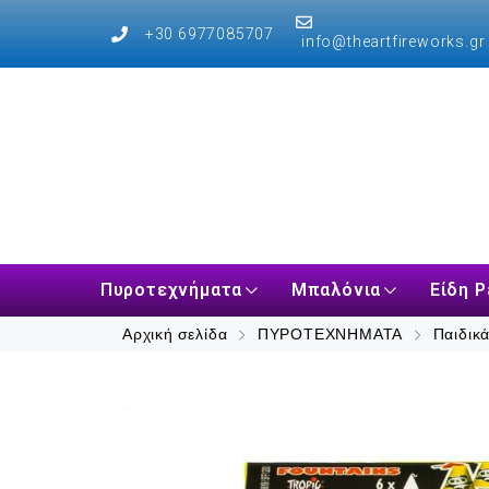
+30 6977085707
info@theartfireworks.gr
Πυροτεχνήματα
Μπαλόνια
Είδη P
Αρχική σελίδα
ΠΥΡΟΤΕΧΝΗΜΑΤΑ
Παιδικά