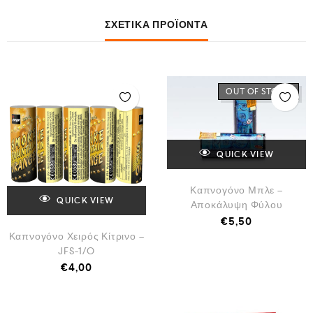
ΣΧΕΤΙΚΆ ΠΡΟΪΌΝΤΑ
OUT OF STOCK
QUICK VIEW
Καπνογόνο Μπλε –
QUICK VIEW
Αποκάλυψη Φύλου
€
5,50
Καπνογόνο Χειρός Κίτρινο –
JFS-1/O
€
4,00