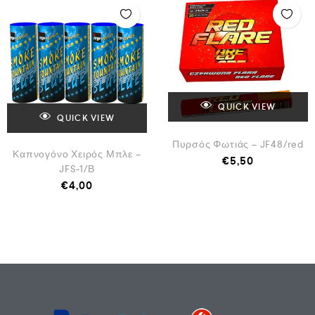
QUICK VIEW
QUICK VIEW
Πυρσός Φωτιάς – JF48/red
Καπνογόνο Χειρός Μπλε –
€
5,50
JFS-1/Β
€
4,00