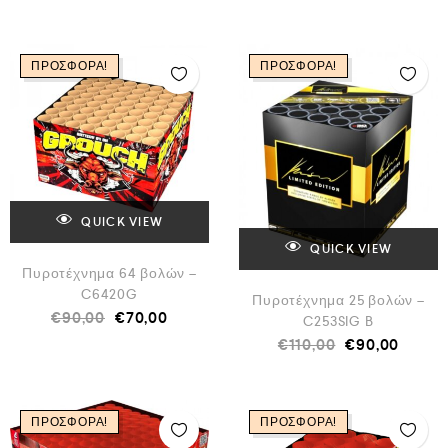
ΠΡΟΣΦΟΡΆ!
ΠΡΟΣΦΟΡΆ!
QUICK VIEW
QUICK VIEW
Πυροτέχνημα 64 βολών –
C6420G
Πυροτέχνημα 25 βολών –
€
90,00
€
70,00
C253SIG B
€
110,00
€
90,00
ΠΡΟΣΦΟΡΆ!
ΠΡΟΣΦΟΡΆ!