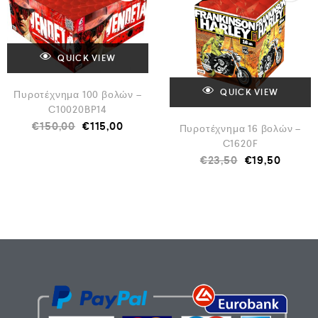
QUICK VIEW
QUICK VIEW
Πυροτέχνημα 100 βολών –
C10020BP14
€
150,00
€
115,00
Πυροτέχνημα 16 βολών –
C1620F
€
23,50
€
19,50