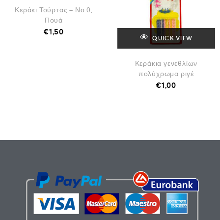
Κεράκι Τούρτας – Νο 0,
Πουά
€
1,50
QUICK VIEW
Κεράκια γενεθλίων
πολύχρωμα ριγέ
€
1,00