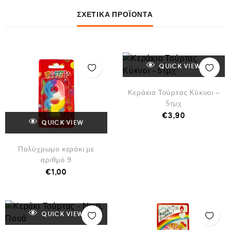
ΣΧΕΤΙΚΆ ΠΡΟΪΌΝΤΑ
QUICK VIEW
Κεράκια Τούρτας Κύκνοι –
5τμχ
€
3,90
QUICK VIEW
Πολύχρωμο κεράκι με
αριθμό 9
€
1,00
QUICK VIEW